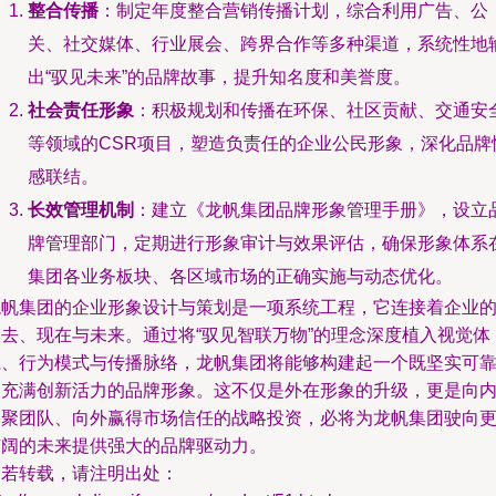
整合传播
：制定年度整合营销传播计划，综合利用广告、公
关、社交媒体、行业展会、跨界合作等多种渠道，系统性地
出“驭见未来”的品牌故事，提升知名度和美誉度。
社会责任形象
：积极规划和传播在环保、社区贡献、交通安
等领域的CSR项目，塑造负责任的企业公民形象，深化品牌
感联结。
长效管理机制
：建立《龙帆集团品牌形象管理手册》，设立
牌管理部门，定期进行形象审计与效果评估，确保形象体系
集团各业务板块、各区域市场的正确实施与动态优化。
龙帆集团的企业形象设计与策划是一项系统工程，它连接着企业
过去、现在与未来。通过将“驭见智联万物”的理念深度植入视觉体
系、行为模式与传播脉络，龙帆集团将能够构建起一个既坚实可
又充满创新活力的品牌形象。这不仅是外在形象的升级，更是向
凝聚团队、向外赢得市场信任的战略投资，必将为龙帆集团驶向
广阔的未来提供强大的品牌驱动力。
如若转载，请注明出处：