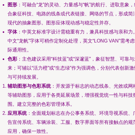
图形
：可融合“龙”的灵动、力量感与“帆”的航行、进取意象，
合象征科技、电路的线条或代表链接、网络的节点，形成简
现代的抽象图形。图形应体现动感与稳定性并存。
字体
：中英文标准字设计需稳重有力，兼具科技感与亲和力
中文“龙帆”字体可稍作定制化处理，英文“LONG VAN”需考
际通用性。
色彩
：主色建议采用“科技蓝”或“深邃蓝”，象征智慧、可靠与
来；可辅以“活力橙”或“生态绿”作为强调色，分别代表创新激
与可持续发展。
辅助图形与色彩系统
：开发源于标志的动态线条、光效或网
等辅助图形，应用于各类延展场景，增强视觉统一性与科技
围。建立完整的色彩管理体系。
应用系统
：全面规划标志在办公事务系统、环境导视系统、
告宣传系统、车辆涂装、工服、数字界面等所有接触点的规
应用，确保一致性。